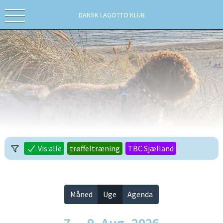
DANSK LAGOTTO KLUB
Vis alle
trøffeltræning
TBC Sjælland
Måned
Uge
Agenda
7. – 9. Aug. 2026