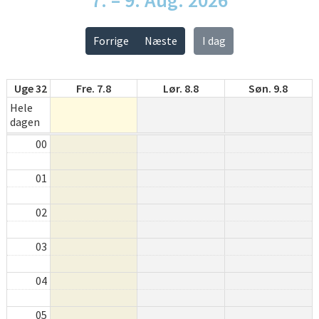
Forrige
Næste
I dag
Uge 32
Fre. 7.8
Lør. 8.8
Søn. 9.8
Hele
dagen
00
01
02
03
04
05