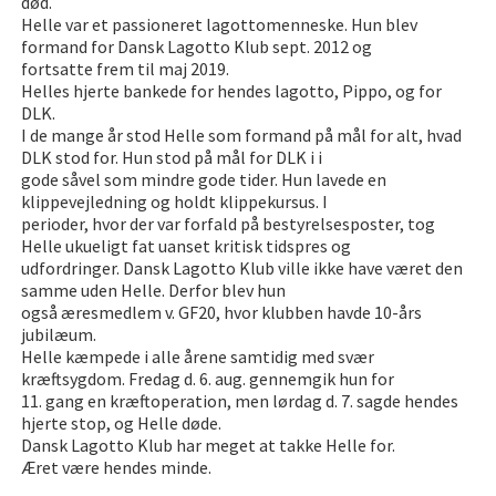
død.
Helle var et passioneret lagottomenneske. Hun blev
formand for Dansk Lagotto Klub sept. 2012 og
fortsatte frem til maj 2019.
Helles hjerte bankede for hendes lagotto, Pippo, og for
DLK.
I de mange år stod Helle som formand på mål for alt, hvad
DLK stod for. Hun stod på mål for DLK i i
gode såvel som mindre gode tider. Hun lavede en
klippevejledning og holdt klippekursus. I
perioder, hvor der var forfald på bestyrelsesposter, tog
Helle ukueligt fat uanset kritisk tidspres og
udfordringer. Dansk Lagotto Klub ville ikke have været den
samme uden Helle. Derfor blev hun
også æresmedlem v. GF20, hvor klubben havde 10-års
jubilæum.
Helle kæmpede i alle årene samtidig med svær
kræftsygdom. Fredag d. 6. aug. gennemgik hun for
11. gang en kræftoperation, men lørdag d. 7. sagde hendes
hjerte stop, og Helle døde.
Dansk Lagotto Klub har meget at takke Helle for.
Æret være hendes minde.